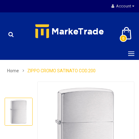
Account
0
Home
ZIPPO CROMO SATINATO COD.200