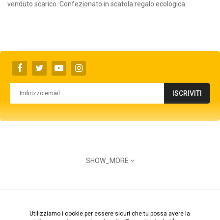
venduto scarico. Confezionato in scatola regalo ecologica.
ISCRIVITI
marketrade.it
SHOW_MORE
Via E. Gianturco, 92 80146 Napoli
info@marketrade.it
© 2026 Aid Point Srl - P.Iva: 07747831217 - Powered by
Utilizziamo i cookie per essere sicuri che tu possa avere la
800 425300